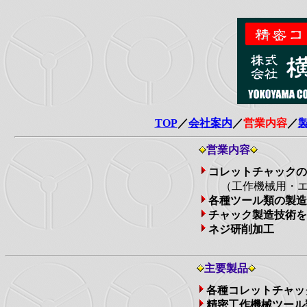
TOP
／
会社案内
／
営業内容
／
営業内容
コレットチャックの
（工作機械用・エ
各種ツール類の製造
チャック製造技術を
ネジ研削加工
主要製品
各種コレットチャッ
精密工作機械ツール